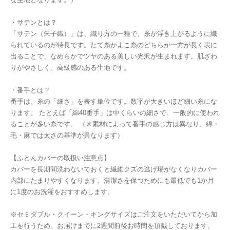
・サテンとは？
「サテン（朱子織）」は、織り方の一種で、糸が浮き上がるように織
られているのが特長です。たて糸かよこ糸のどちらか一方が長く表に
出ることで、なめらかでツヤのある美しい光沢が生まれます。肌ざわ
りがやさしく、高級感のある生地です。
・番手とは？
番手は、糸の「細さ」を表す単位です。数字が大きいほど細い糸にな
ります。 たとえば「綿40番手」は中くらいの細さで、一般的に使われ
ることが多い糸です。 （※素材によって番手の感じ方は異なり、綿・
毛・麻では太さの基準が異なります）
【ふとんカバーの取扱い注意点】
カバーを長期間洗わないでおくと繊維クズの逃げ場がなくなりカバー
内部にたまりやすくなります。清潔さを保つためにも最低でも1か月
に1度のお洗濯をおすすめします。
※セミダブル・クイーン・キングサイズはご注文をいただいてから加
工を行うため、お届けまでに2週間前後お時間を頂戴しております。