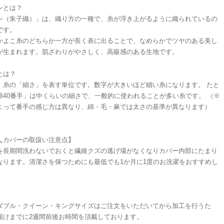
ンとは？
ン（朱子織）」は、織り方の一種で、糸が浮き上がるように織られているの
です。
かよこ糸のどちらか一方が長く表に出ることで、なめらかでツヤのある美し
が生まれます。肌ざわりがやさしく、高級感のある生地です。
とは？
、糸の「細さ」を表す単位です。数字が大きいほど細い糸になります。 たと
綿40番手」は中くらいの細さで、一般的に使われることが多い糸です。 （※
よって番手の感じ方は異なり、綿・毛・麻では太さの基準が異なります）
んカバーの取扱い注意点】
を長期間洗わないでおくと繊維クズの逃げ場がなくなりカバー内部にたまり
なります。清潔さを保つためにも最低でも1か月に1度のお洗濯をおすすめし
ダブル・クイーン・キングサイズはご注文をいただいてから加工を行うた
届けまでに2週間前後お時間を頂戴しております。