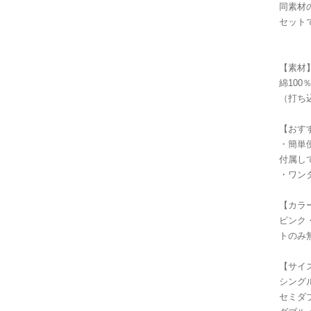
同素材
セット
【素材
綿100
（打ち
【おす
・簡単
付属し
・ワン
【カラ
ピンク
トのみ
【サイ
シングル：
セミダブル