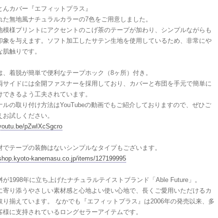
とんカバー『エフィットプラス』
れた無地風ナチュラルカラーの7色をご用意しました。
地模様プリントにアクセントのこげ茶のテープが加わり、シンプルながらも
印象を与えます。ソフト加工したサテン生地を使用しているため、非常にや
な肌触りです。
は、着脱が簡単で便利なテープホック（8ヶ所）付き。
両サイドには全開ファスナーを採用しており、カバーと布団を手元で簡単に
けできるよう工夫されています。
ナルの取り付け方法はYouTubeの動画でもご紹介しておりますので、ぜひご
えお試しください。
/youtu.be/pZwIXcSgcro
材でテープの装飾はないシンプルなタイプもございます。
/shop.kyoto-kanemasu.co.jp/items/127199995
が1998年に立ち上げたナチュラルテイストブランド「Able Future」。
に寄り添うやさしい素材感と心地よい使い心地で、長くご愛用いただけるカ
取り揃えています。 なかでも『エフィットプラス』は2006年の発売以来、多
客様に支持されているロングセラーアイテムです。