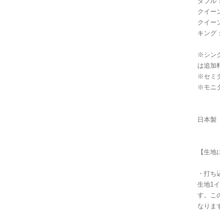
ダブル：1
クイーン：
クイーン：
キング：2
※シン
は追加
※セミ
※モニ
日本製
【生地
・打ち
生地1
す。こ
なりま