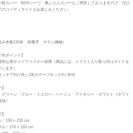
の枕カバー・BOXシーツ・敷ふとんカバーもご用意しておりますので、ぜひ
でのコーディネートもお楽しみください。
】
％
込み本数210本 40番手 サテン織物）
すめポイント】
便利な両サイドファスナー採用（商品には、イラスト入り取り付けガイドを
ています）
タッチで付け外しOKのテープホック8ヶ所付
ー】
・グリーン・ブルー・イエロー・ベージュ・アイボリー・ホワイト（ホワイ
無地）
ズ】
150 × 210 cm
：170 × 210 cm