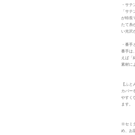
・サテ
「サテ
が特長
たて糸
い光沢
・番手
番手は
えば「
素材に
【ふと
カバー
やすく
ます。
※セミ
め、お