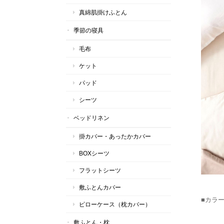
真綿肌掛けふとん
季節の寝具
毛布
ケット
パッド
シーツ
ベッドリネン
掛カバー・あったかカバー
BOXシーツ
フラットシーツ
敷ふとんカバー
■カラ
ピローケース（枕カバー）
敷ふとん・枕