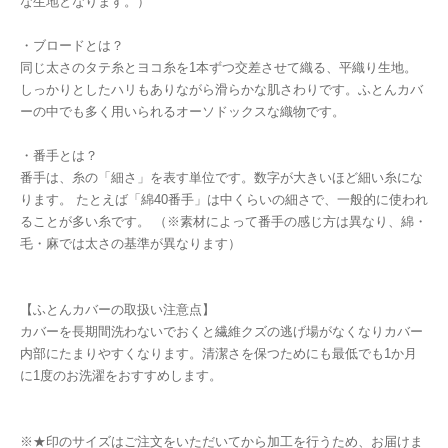
な生地となります。）
・ブロードとは？
同じ太さのタテ糸とヨコ糸を1本ずつ交差させて織る、平織り生地。
しっかりとしたハリもありながら滑らかな肌さわりです。ふとんカバ
ーの中でも多く用いられるオーソドックスな織物です。
・番手とは？
番手は、糸の「細さ」を表す単位です。数字が大きいほど細い糸にな
ります。 たとえば「綿40番手」は中くらいの細さで、一般的に使われ
ることが多い糸です。 （※素材によって番手の感じ方は異なり、綿・
毛・麻では太さの基準が異なります）
【ふとんカバーの取扱い注意点】
カバーを長期間洗わないでおくと繊維クズの逃げ場がなくなりカバー
内部にたまりやすくなります。清潔さを保つためにも最低でも1か月
に1度のお洗濯をおすすめします。
※★印のサイズはご注文をいただいてから加工を行うため、お届けま