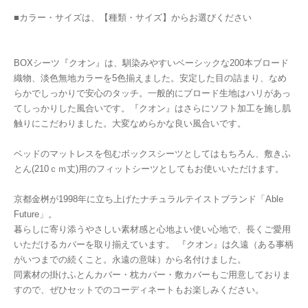
■カラー・サイズは、【種類・サイズ】からお選びください
BOXシーツ『クオン』は、馴染みやすいベーシックな200本ブロード
織物、淡色無地カラーを5色揃えました。安定した目の詰まり、なめ
らかでしっかりで安心のタッチ。一般的にブロード生地はハリがあっ
てしっかりした風合いです。『クオン』はさらにソフト加工を施し肌
触りにこだわりました。大変なめらかな良い風合いです。
ベッドのマットレスを包むボックスシーツとしてはもちろん、敷きふ
とん(210ｃｍ丈)用のフィットシーツとしてもお使いいただけます。
京都金桝が1998年に立ち上げたナチュラルテイストブランド「Able
Future」。
暮らしに寄り添うやさしい素材感と心地よい使い心地で、長くご愛用
いただけるカバーを取り揃えています。 『クオン』は久遠（ある事柄
がいつまでの続くこと。永遠の意味）から名付けました。
同素材の掛けふとんカバー・枕カバー・敷カバーもご用意しておりま
すので、ぜひセットでのコーディネートもお楽しみください。